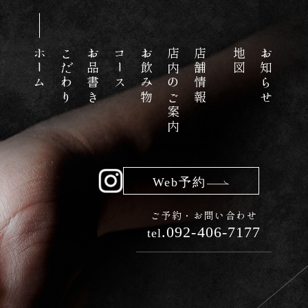
ホーム
こだわり
お品書き
コース
お飲み物
店内のご案内
店舗情報
地図
お知らせ
Web予約
ご予約・お問い合わせ
.092-406-7177
tel