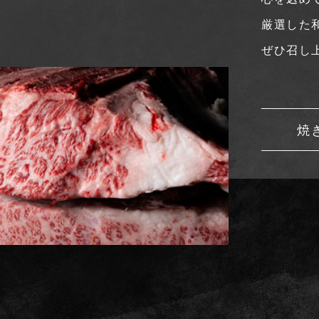
厳選した
ぜひ召し
焼