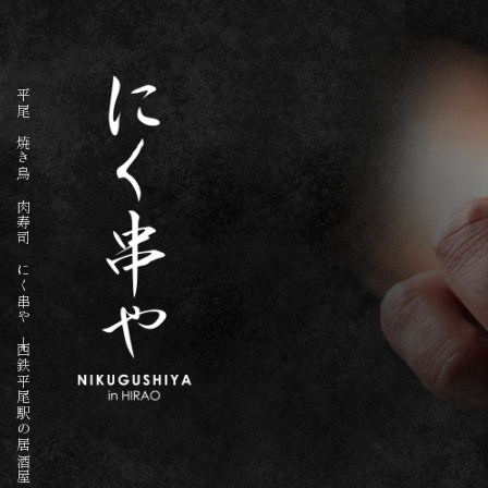
平尾 焼き鳥 肉寿司 にく串や｜西鉄平尾駅の居酒屋