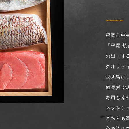
福岡市中
「平尾 焼
お出しす
クオリテ
焼き鳥は
備長炭で
寿司も素
ネタやシ
どちらも
心を込め