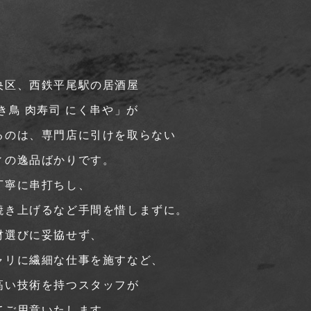
央区、西鉄平尾駅の居酒屋
き鳥 肉寿司 にく串や」が
るのは、専門店に引けを取らない
ィの逸品ばかりです。
丁寧に串打ちし、
焼き上げるなど手間を惜しまずに。
材選びに妥協せず、
ャリに繊細な仕事を施すなど、
高い技術を持つスタッフが
てご用意いたします。